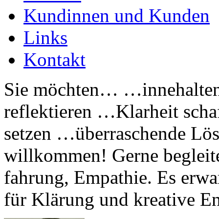
Kundinnen und Kunden
Links
Kontakt
Sie möchten… …innehalte
reflektieren …Klarheit sc
setzen …überraschende Lösu
willkommen! Gerne begleite 
fah­rung, Em­pa­thie. Es er­wa
für Klä­rung und krea­tive 